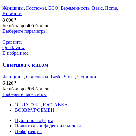
Женщины
,
Костюмы
,
ECO
,
Беременность
,
Basic
,
Home
,
Новинки
8 090
₽
Кешбэк:
до 405 баллов
Выберите параметры
Сравнить
Quick view
В избранное
Свитшот с китом
Женщины
,
Cвитшоты
,
Basic
,
Street
,
Новинки
6 120
₽
Кешбэк:
до 306 баллов
Выберите параметры
ОПЛАТА И ДОСТАВКА
ВОЗВРАТ/ОБМЕН
Публичная оферта
Политика конфиденциальности
Информация