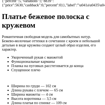
{"percent":5,"variations":{"8839":
{"price":5630,"cashback":0,"percent":0}},"label":"\u041a\u0435\u
Платье бежевое полоска с
кружевом
Романтичная свободная модель для самобытных натур.
Бежево-молочные оттенки в сочетании с кроем и небольшой
деталью в виде кружева создают целый образ изделия, его
характер.
Укороченный рукав с манжетой
Функциональные карманы
Планка на пуговках расстегивается до конца
Спущенное плечо
Ширина по груди — 102 см
Длина рукава с плечом — 65 см
Ширина манжеты — 4 см
Высота воротника — 3,5 см
Длина платья по спинке — 109 см