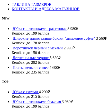
ТАБЛИЦА РАЗМЕРОВ
КОНТАКТЫ И АДРЕСА МАГАЗИНОВ
NEW
Юбка с артишоками графитовая
3 980
₽
Кешбэк:
до 199 баллов
Широкие трикотажные брюки "лимонное суфле"
3 560
₽
Кешбэк:
до 178 баллов
Воротничок черный с маками
2 990
₽
Кешбэк:
до 150 баллов
Летнее пальто черное
5 630
₽
Кешбэк:
до 282 баллов
Платье вельвет синее
4 690
₽
Кешбэк:
до 235 баллов
TOP
Юбка с китами
4 290
₽
Кешбэк:
до 215 баллов
Юбка с артишоками бежевая
3 980
₽
Кешбэк:
до 199 баллов