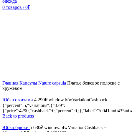
0
товаров
/
0
₽
Sold out
Главная
Капсулы
Nature capsula
Платье бежевое полоска с
кружевом
Юбка с китами
4 290
₽
window.bfwVariationCashback =
{"percent":5,"variations":{"339":
{"price":4290,"cashback":0,"percent":0}},"label":"\u041a\u0435\u
Back to products
Юбка-брюки
5 630
₽
window.bfwVariationCashback =