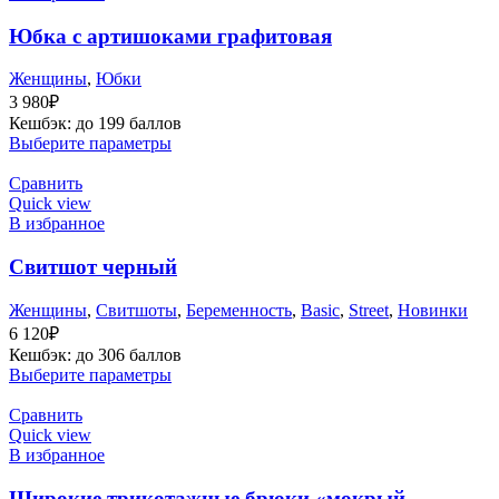
Юбка с артишоками графитовая
Женщины
,
Юбки
3 980
₽
Кешбэк:
до 199 баллов
Выберите параметры
Сравнить
Quick view
В избранное
Свитшот черный
Женщины
,
Cвитшоты
,
Беременность
,
Basic
,
Street
,
Новинки
6 120
₽
Кешбэк:
до 306 баллов
Выберите параметры
Сравнить
Quick view
В избранное
Широкие трикотажные брюки «мокрый