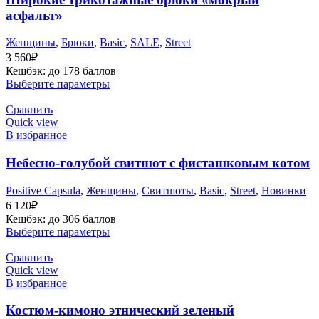
асфальт»
Женщины
,
Брюки
,
Basic
,
SALE
,
Street
3 560
₽
Кешбэк:
до 178 баллов
Выберите параметры
Сравнить
Quick view
В избранное
Небесно-голубой свитшот с фисташковым котом
Positive Capsula
,
Женщины
,
Cвитшоты
,
Basic
,
Street
,
Новинки
6 120
₽
Кешбэк:
до 306 баллов
Выберите параметры
Сравнить
Quick view
В избранное
Костюм-кимоно этнический зеленый