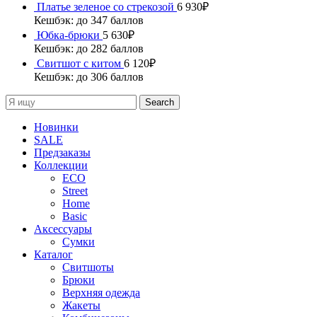
Платье зеленое со стрекозой
6 930
₽
Кешбэк:
до 347 баллов
Юбка-брюки
5 630
₽
Кешбэк:
до 282 баллов
Свитшот с китом
6 120
₽
Кешбэк:
до 306 баллов
Search
Новинки
SALE
Предзаказы
Коллекции
ECO
Street
Home
Basic
Аксессуары
Сумки
Каталог
Cвитшоты
Брюки
Верхняя одежда
Жакеты