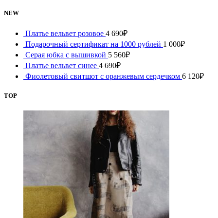
NEW
Платье вельвет розовое
4 690
₽
Подарочный сертификат на 1000 рублей
1 000
₽
Серая юбка с вышивкой
5 560
₽
Платье вельвет синее
4 690
₽
Фиолетовый свитшот с оранжевым сердечком
6 120
₽
TOP