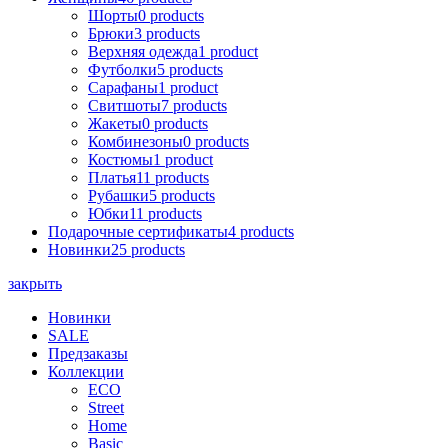
Шорты
0 products
Брюки
3 products
Верхняя одежда
1 product
Футболки
5 products
Сарафаны
1 product
Cвитшоты
7 products
Жакеты
0 products
Комбинезоны
0 products
Костюмы
1 product
Платья
11 products
Рубашки
5 products
Юбки
11 products
Подарочные сертификаты
4 products
Новинки
25 products
закрыть
Новинки
SALE
Предзаказы
Коллекции
ECO
Street
Home
Basic