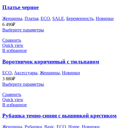
Платье черное
Женщины
,
Платья
,
ECO
,
SALE
,
Беременность
,
Новинки
6 490
₽
Выберите параметры
Сравнить
Quick view
В избранное
Воротничок коричневый с тюльпаном
ECO
,
Аксессуары
,
Женщины
,
Новинки
3 880
₽
Выберите параметры
Сравнить
Quick view
В избранное
Рубашка темно-синяя с вышивкой крестиком
Женщины
,
Рубашки
,
Basic
,
ECO
,
Home
,
Новинки