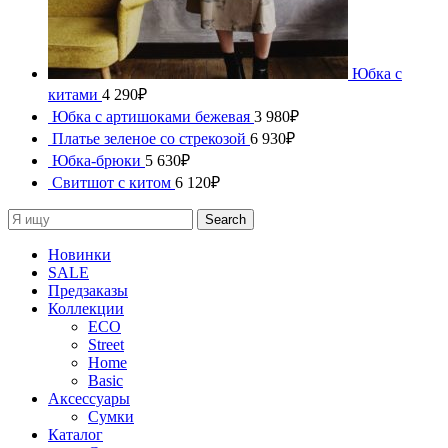
Юбка с
китами
4 290
₽
Юбка с артишоками бежевая
3 980
₽
Платье зеленое со стрекозой
6 930
₽
Юбка-брюки
5 630
₽
Свитшот с китом
6 120
₽
Search
Новинки
SALE
Предзаказы
Коллекции
ECO
Street
Home
Basic
Аксессуары
Сумки
Каталог