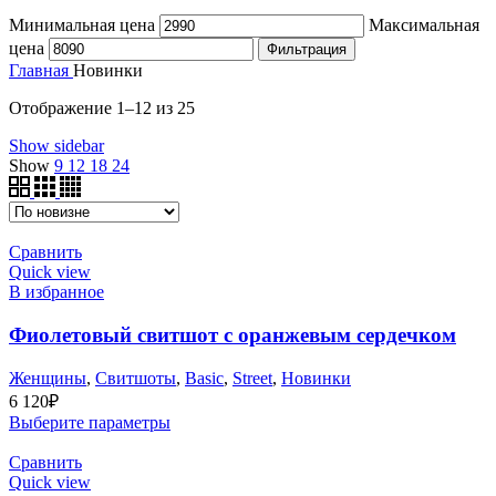
Минимальная цена
Максимальная
цена
Фильтрация
Главная
Новинки
Отображение 1–12 из 25
Show sidebar
Show
9
12
18
24
Сравнить
Quick view
В избранное
Фиолетовый свитшот с оранжевым сердечком
Женщины
,
Cвитшоты
,
Basic
,
Street
,
Новинки
6 120
₽
Выберите параметры
Сравнить
Quick view