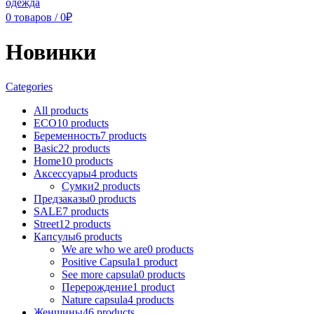
0
товаров
/
0
₽
Новинки
Categories
All
products
ECO
10 products
Беременность
7 products
Basic
22 products
Home
10 products
Аксессуары
4 products
Сумки
2 products
Предзаказы
0 products
SALE
7 products
Street
12 products
Капсулы
6 products
We are who we are
0 products
Positive Capsula
1 product
See more capsula
0 products
Перерождение
1 product
Nature capsula
4 products
Женщины
46 products