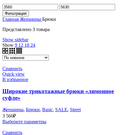
Минимальная
Максимальная
цена
цена
Фильтрация
Главная
Женщины
Брюки
Представлено 3 товара
Show sidebar
Show
9
12
18
24
Сравнить
Quick view
В избранное
Широкие трикотажные брюки «лимонное
суфле»
Женщины
,
Брюки
,
Basic
,
SALE
,
Street
3 560
₽
Выберите параметры
Сравнить