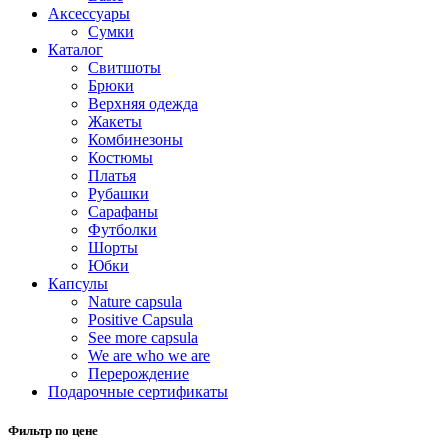
Аксессуары
Сумки
Каталог
Cвитшоты
Брюки
Верхняя одежда
Жакеты
Комбинезоны
Костюмы
Платья
Рубашки
Сарафаны
Футболки
Шорты
Юбки
Капсулы
Nature capsula
Positive Capsula
See more capsula
We are who we are
Перерождение
Подарочные сертификаты
Фильтр по цене