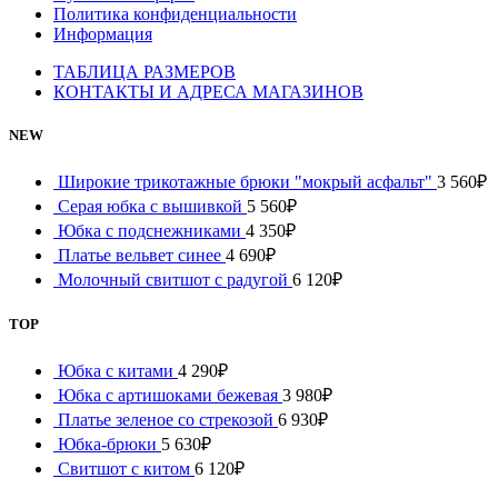
Политика конфиденциальности
Информация
ТАБЛИЦА РАЗМЕРОВ
КОНТАКТЫ И АДРЕСА МАГАЗИНОВ
NEW
Широкие трикотажные брюки "мокрый асфальт"
3 560
₽
Серая юбка с вышивкой
5 560
₽
Юбка с подснежниками
4 350
₽
Платье вельвет синее
4 690
₽
Молочный свитшот с радугой
6 120
₽
TOP
Юбка с китами
4 290
₽
Юбка с артишоками бежевая
3 980
₽
Платье зеленое со стрекозой
6 930
₽
Юбка-брюки
5 630
₽
Свитшот с китом
6 120
₽