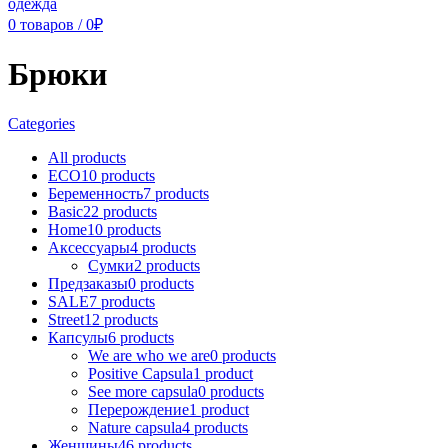
0
товаров
/
0
₽
Брюки
Categories
All
products
ECO
10 products
Беременность
7 products
Basic
22 products
Home
10 products
Аксессуары
4 products
Сумки
2 products
Предзаказы
0 products
SALE
7 products
Street
12 products
Капсулы
6 products
We are who we are
0 products
Positive Capsula
1 product
See more capsula
0 products
Перерождение
1 product
Nature capsula
4 products
Женщины
46 products