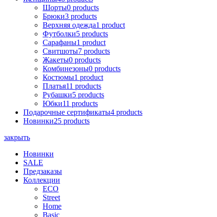
Шорты
0 products
Брюки
3 products
Верхняя одежда
1 product
Футболки
5 products
Сарафаны
1 product
Cвитшоты
7 products
Жакеты
0 products
Комбинезоны
0 products
Костюмы
1 product
Платья
11 products
Рубашки
5 products
Юбки
11 products
Подарочные сертификаты
4 products
Новинки
25 products
закрыть
Новинки
SALE
Предзаказы
Коллекции
ECO
Street
Home
Basic