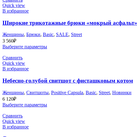
Quick view
В избранное
Широкие трикотажные брюки «мокрый асфальт
Женщины
,
Брюки
,
Basic
,
SALE
,
Street
3 560
₽
Выберите параметры
Сравнить
Quick view
В избранное
Небесно-голубой свитшот с фисташковым котом
Женщины
,
Cвитшоты
,
Positive Capsula
,
Basic
,
Street
,
Новинки
6 120
₽
Выберите параметры
Сравнить
Quick view
В избранное