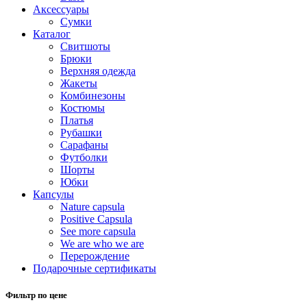
Аксессуары
Сумки
Каталог
Cвитшоты
Брюки
Верхняя одежда
Жакеты
Комбинезоны
Костюмы
Платья
Рубашки
Сарафаны
Футболки
Шорты
Юбки
Капсулы
Nature capsula
Positive Capsula
See more capsula
We are who we are
Перерождение
Подарочные сертификаты
Фильтр по цене