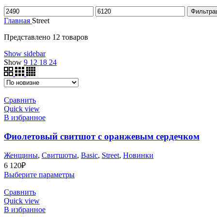
Минимальная
Максимальная
Фильтра
цена
цена
Главная
Street
Представлено 12 товаров
Show sidebar
Show
9
12
18
24
Сравнить
Quick view
В избранное
Фиолетовый свитшот с оранжевым сердечком
Женщины
,
Cвитшоты
,
Basic
,
Street
,
Новинки
6 120
₽
Выберите параметры
Сравнить
Quick view
В избранное