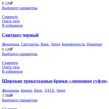
6 120
₽
Выберите параметры
Сравнить
Quick view
В избранное
Свитшот черный
Женщины
,
Cвитшоты
,
Basic
,
Street
,
Беременность
,
Новинки
6 120
₽
Выберите параметры
Сравнить
Quick view
В избранное
Широкие трикотажные брюки «лимонное суфле»
Женщины
,
Брюки
,
Basic
,
SALE
,
Street
3 560
₽
Выберите параметры
Сравнить