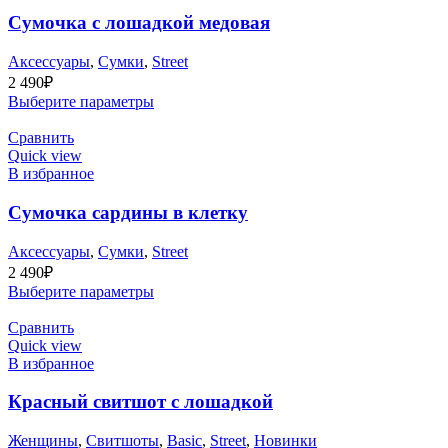
Сумочка с лошадкой медовая
Аксессуары
,
Сумки
,
Street
2 490
₽
Выберите параметры
Сравнить
Quick view
В избранное
Сумочка сардины в клетку
Аксессуары
,
Сумки
,
Street
2 490
₽
Выберите параметры
Сравнить
Quick view
В избранное
Красный свитшот с лошадкой
Женщины
,
Cвитшоты
,
Basic
,
Street
,
Новинки