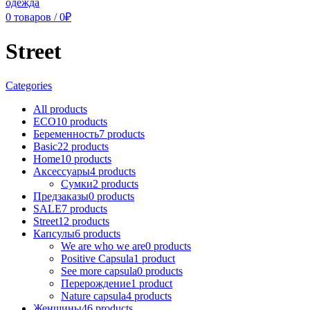
0
товаров
/
0
₽
Street
Categories
All
products
ECO
10 products
Беременность
7 products
Basic
22 products
Home
10 products
Аксессуары
4 products
Сумки
2 products
Предзаказы
0 products
SALE
7 products
Street
12 products
Капсулы
6 products
We are who we are
0 products
Positive Capsula
1 product
See more capsula
0 products
Перерождение
1 product
Nature capsula
4 products
Женщины
46 products