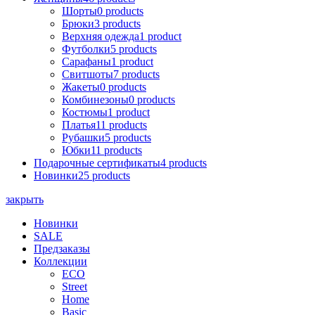
Шорты
0 products
Брюки
3 products
Верхняя одежда
1 product
Футболки
5 products
Сарафаны
1 product
Cвитшоты
7 products
Жакеты
0 products
Комбинезоны
0 products
Костюмы
1 product
Платья
11 products
Рубашки
5 products
Юбки
11 products
Подарочные сертификаты
4 products
Новинки
25 products
закрыть
Новинки
SALE
Предзаказы
Коллекции
ECO
Street
Home
Basic