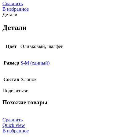
Сравнить
В избранное
Детали
Детали
Цвет
Оливковый, шалфей
Размер
S-M (единый)
Состав
Хлопок
Поделиться:
Похожие товары
Сравнить
Quick view
В избранное