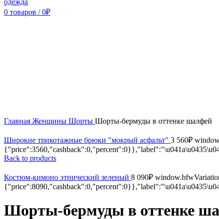
0
товаров
/
0
₽
Sold out
Главная
Женщины
Шорты
Шорты-бермуды в оттенке шалфей
Широкие трикотажные брюки "мокрый асфальт"
3 560
₽
window.
{"price":3560,"cashback":0,"percent":0}},"label":"\u041a\u0435\u
Back to products
Костюм-кимоно этнический зеленый
8 090
₽
window.bfwVariation
{"price":8090,"cashback":0,"percent":0}},"label":"\u041a\u0435\u
Шорты-бермуды в оттенке ш