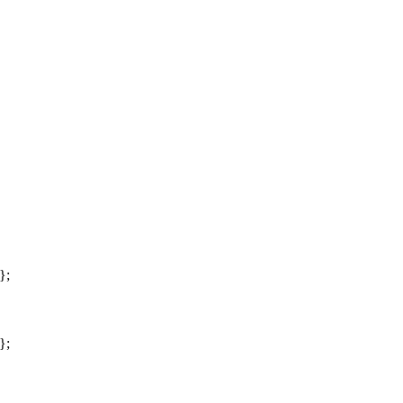
};
};