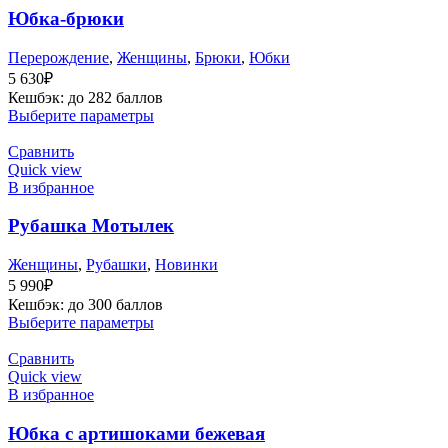
Юбка-брюки
Перерождение
,
Женщины
,
Брюки
,
Юбки
5 630
₽
Кешбэк:
до 282 баллов
Выберите параметры
Сравнить
Quick view
В избранное
Рубашка Мотылек
Женщины
,
Рубашки
,
Новинки
5 990
₽
Кешбэк:
до 300 баллов
Выберите параметры
Сравнить
Quick view
В избранное
Юбка с артишоками бежевая