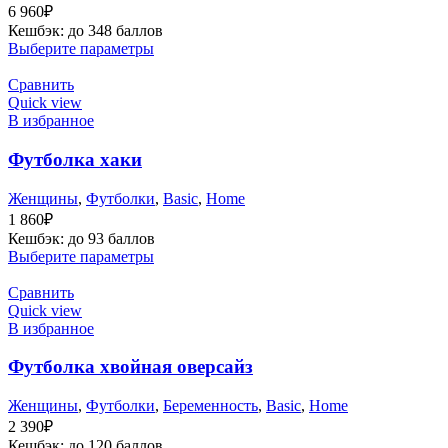
6 960
₽
Кешбэк:
до 348 баллов
Выберите параметры
Сравнить
Quick view
В избранное
Футболка хаки
Женщины
,
Футболки
,
Basic
,
Home
1 860
₽
Кешбэк:
до 93 баллов
Выберите параметры
Сравнить
Quick view
В избранное
Футболка хвойная оверсайз
Женщины
,
Футболки
,
Беременность
,
Basic
,
Home
2 390
₽
Кешбэк:
до 120 баллов