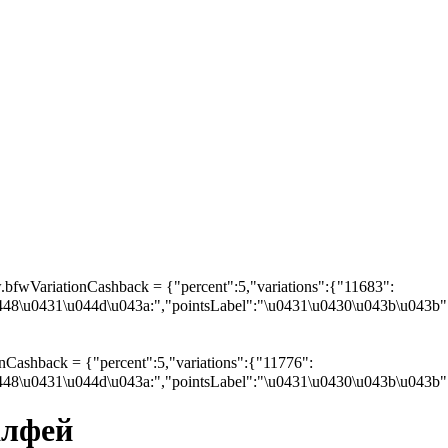
bfwVariationCashback = {"percent":5,"variations":{"11683":
0448\u0431\u044d\u043a:","pointsLabel":"\u0431\u0430\u043b\u043b"
Cashback = {"percent":5,"variations":{"11776":
0448\u0431\u044d\u043a:","pointsLabel":"\u0431\u0430\u043b\u043b"
алфей