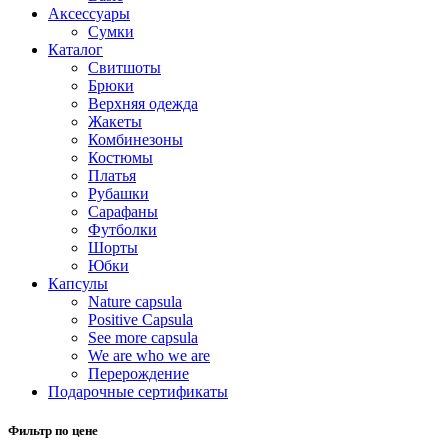
Аксессуары
Сумки
Каталог
Cвитшоты
Брюки
Верхняя одежда
Жакеты
Комбинезоны
Костюмы
Платья
Рубашки
Сарафаны
Футболки
Шорты
Юбки
Капсулы
Nature capsula
Positive Capsula
See more capsula
We are who we are
Перерождение
Подарочные сертификаты
Фильтр по цене