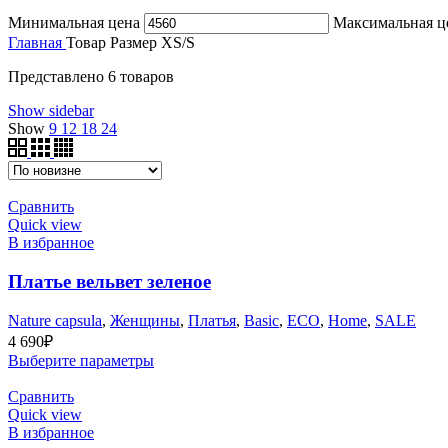
Минимальная цена
Максимальная ц
Главная
Товар Размер
XS/S
Представлено 6 товаров
Show sidebar
Show
9
12
18
24
Сравнить
Quick view
В избранное
Платье вельвет зеленое
Nature capsula
,
Женщины
,
Платья
,
Basic
,
ECO
,
Home
,
SALE
4 690
₽
Выберите параметры
Сравнить
Quick view
В избранное