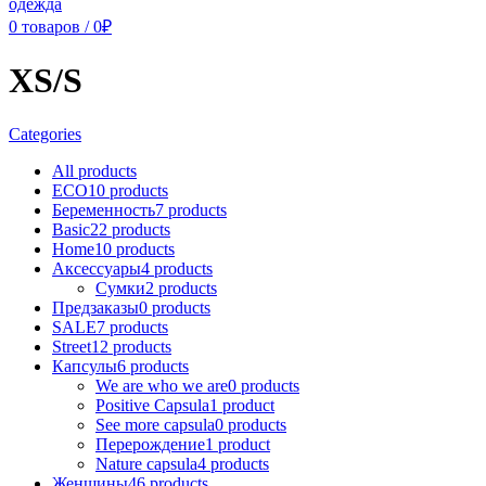
0
товаров
/
0
₽
XS/S
Categories
All
products
ECO
10 products
Беременность
7 products
Basic
22 products
Home
10 products
Аксессуары
4 products
Сумки
2 products
Предзаказы
0 products
SALE
7 products
Street
12 products
Капсулы
6 products
We are who we are
0 products
Positive Capsula
1 product
See more capsula
0 products
Перерождение
1 product
Nature capsula
4 products
Женщины
46 products