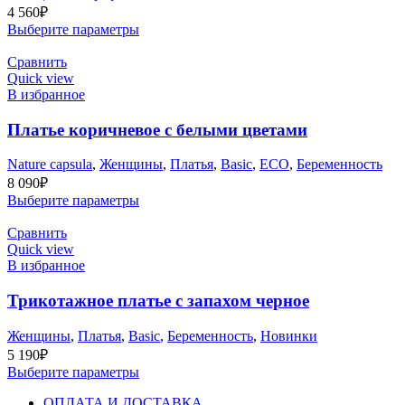
4 560
₽
Выберите параметры
Сравнить
Quick view
В избранное
Платье коричневое с белыми цветами
Nature capsula
,
Женщины
,
Платья
,
Basic
,
ECO
,
Беременность
8 090
₽
Выберите параметры
Сравнить
Quick view
В избранное
Трикотажное платье с запахом черное
Женщины
,
Платья
,
Basic
,
Беременность
,
Новинки
5 190
₽
Выберите параметры
ОПЛАТА И ДОСТАВКА