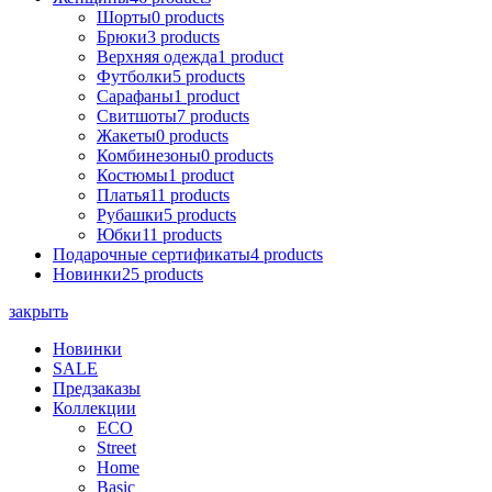
Шорты
0 products
Брюки
3 products
Верхняя одежда
1 product
Футболки
5 products
Сарафаны
1 product
Cвитшоты
7 products
Жакеты
0 products
Комбинезоны
0 products
Костюмы
1 product
Платья
11 products
Рубашки
5 products
Юбки
11 products
Подарочные сертификаты
4 products
Новинки
25 products
закрыть
Новинки
SALE
Предзаказы
Коллекции
ECO
Street
Home
Basic