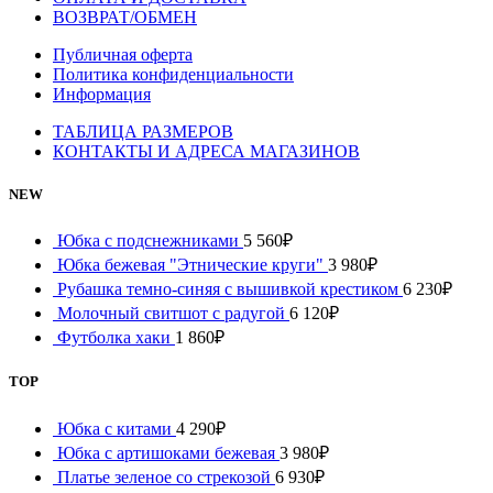
ВОЗВРАТ/ОБМЕН
Публичная оферта
Политика конфиденциальности
Информация
ТАБЛИЦА РАЗМЕРОВ
КОНТАКТЫ И АДРЕСА МАГАЗИНОВ
NEW
Юбка с подснежниками
5 560
₽
Юбка бежевая "Этнические круги"
3 980
₽
Рубашка темно-синяя с вышивкой крестиком
6 230
₽
Молочный свитшот с радугой
6 120
₽
Футболка хаки
1 860
₽
TOP
Юбка с китами
4 290
₽
Юбка с артишоками бежевая
3 980
₽
Платье зеленое со стрекозой
6 930
₽