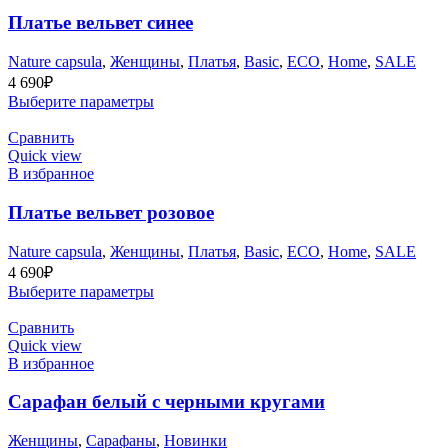
Платье вельвет синее
Nature capsula
,
Женщины
,
Платья
,
Basic
,
ECO
,
Home
,
SALE
4 690
₽
Выберите параметры
Сравнить
Quick view
В избранное
Платье вельвет розовое
Nature capsula
,
Женщины
,
Платья
,
Basic
,
ECO
,
Home
,
SALE
4 690
₽
Выберите параметры
Сравнить
Quick view
В избранное
Сарафан белый с черными кругами
Женщины
,
Сарафаны
,
Новинки