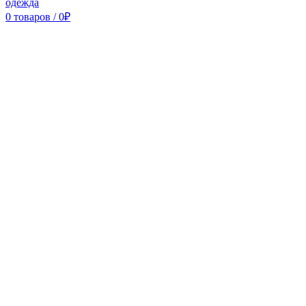
0
товаров
/
0
₽
Sold out