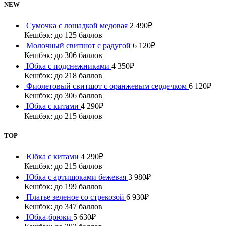
NEW
Сумочка с лошадкой медовая
2 490
₽
Кешбэк:
до 125 баллов
Молочный свитшот с радугой
6 120
₽
Кешбэк:
до 306 баллов
Юбка с подснежниками
4 350
₽
Кешбэк:
до 218 баллов
Фиолетовый свитшот с оранжевым сердечком
6 120
₽
Кешбэк:
до 306 баллов
Юбка с китами
4 290
₽
Кешбэк:
до 215 баллов
TOP
Юбка с китами
4 290
₽
Кешбэк:
до 215 баллов
Юбка с артишоками бежевая
3 980
₽
Кешбэк:
до 199 баллов
Платье зеленое со стрекозой
6 930
₽
Кешбэк:
до 347 баллов
Юбка-брюки
5 630
₽