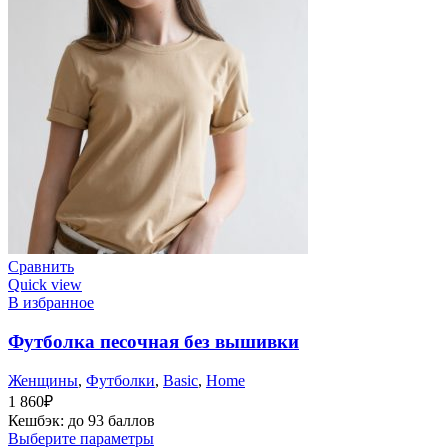
Сравнить
Quick view
В избранное
Футболка песочная без вышивки
Женщины
,
Футболки
,
Basic
,
Home
1 860
₽
Кешбэк:
до 93 баллов
Выберите параметры