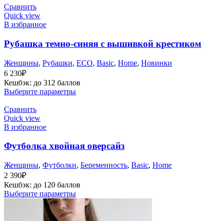
Сравнить
Quick view
В избранное
Рубашка темно-синяя с вышивкой крестиком
Женщины
,
Рубашки
,
ECO
,
Basic
,
Home
,
Новинки
6 230
₽
Кешбэк:
до 312 баллов
Выберите параметры
Сравнить
Quick view
В избранное
Футболка хвойная оверсайз
Женщины
,
Футболки
,
Беременность
,
Basic
,
Home
2 390
₽
Кешбэк:
до 120 баллов
Выберите параметры