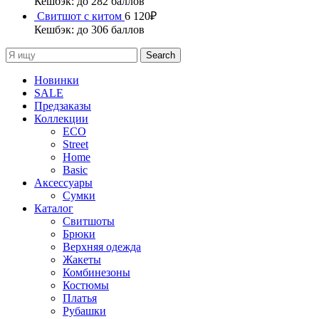
Кешбэк:
до 282 баллов
Свитшот с китом
6 120
₽
Кешбэк:
до 306 баллов
Search
Новинки
SALE
Предзаказы
Коллекции
ECO
Street
Home
Basic
Аксессуары
Сумки
Каталог
Cвитшоты
Брюки
Верхняя одежда
Жакеты
Комбинезоны
Костюмы
Платья
Рубашки