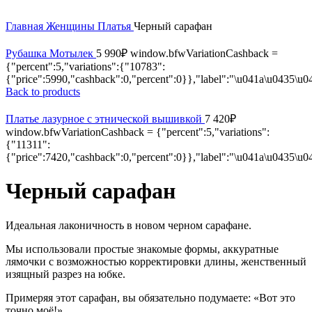
Главная
Женщины
Платья
Черный сарафан
Рубашка Мотылек
5 990
₽
window.bfwVariationCashback =
{"percent":5,"variations":{"10783":
{"price":5990,"cashback":0,"percent":0}},"label":"\u041a\u0435\u
Back to products
Платье лазурное с этнической вышивкой
7 420
₽
window.bfwVariationCashback = {"percent":5,"variations":
{"11311":
{"price":7420,"cashback":0,"percent":0}},"label":"\u041a\u0435\u
Черный сарафан
Идеальная лаконичность в новом черном сарафане.
Мы использовали простые знакомые формы, аккуратные
лямочки с возможностью корректировки длины, женственный
изящный разрез на юбке.
Примеряя этот сарафан, вы обязательно подумаете: «Вот это
точно моё!»